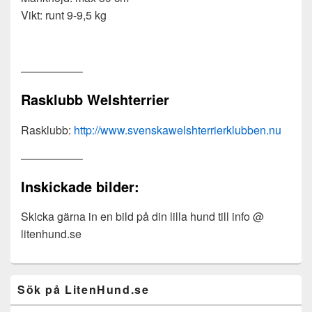
Vikt: runt 9-9,5 kg
—————–
Rasklubb Welshterrier
Rasklubb:
http://www.svenskawelshterrierklubben.nu
—————–
Inskickade bilder:
Skicka gärna in en bild på din lilla hund till info @
litenhund.se
Primary
Sök på LitenHund.se
Sidebar
Widget