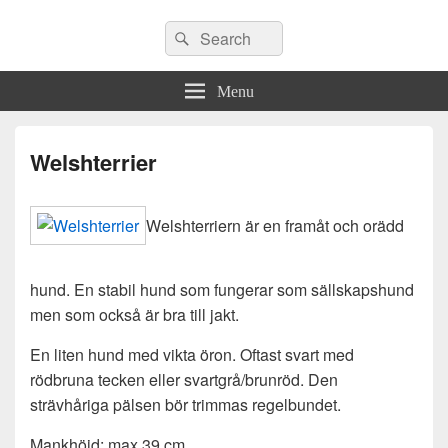
Search
Search
for:
Menu
Welshterrier
Welshterriern är en framåt och orädd
hund. En stabil hund som fungerar som sällskapshund
men som också är bra till jakt.
En liten hund med vikta öron. Oftast svart med
rödbruna tecken eller svartgrå/brunröd. Den
strävhåriga pälsen bör trimmas regelbundet.
Mankhöjd: max 39 cm