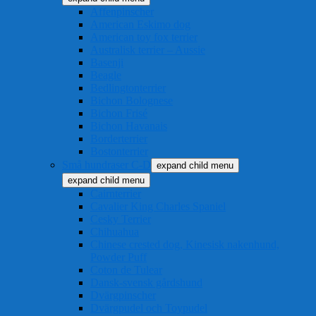
Affenpinscher
American Eskimo dog
American toy fox terrier
Australisk terrier – Aussie
Basenji
Beagle
Bedlingtonterrier
Bichon Bolognese
Bichon Frisé
Bichon Havanais
Borderterrier
Bostonterrier
Små hundraser C-D
expand child menu
expand child menu
Cairnterrier
Cavalier King Charles Spaniel
Cesky Terrier
Chihuahua
Chinese crested dog, Kinesisk nakenhund,
Powder Puff
Coton de Tulear
Dansk-svensk gårdshund
Dvärgpinscher
Dvärgpudel och Toypudel