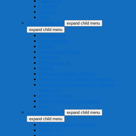
Lhasa Apso
Löwchen
Malteser
Mops
Små hundraser N-P
expand child menu
expand child menu
Norfolkterrier
Norwichterrier
Papillon
Parson Russell Terrier
Pekingese
Petit Brabançon
Phalene
Podengo Portuguese Pequeno
Pomeranian (hette tidigare Dvärgspets)
Powder Puff (Chinese crested, Kinesisk
nakenhund)
Prazsky Krysarik
Pudel: dvärgpudel och toypudel
Pumi
Små hundraser Q-S
expand child menu
expand child menu
Russkaya Tsvetnaya Bolonka
Russkiy toy
Schipperke