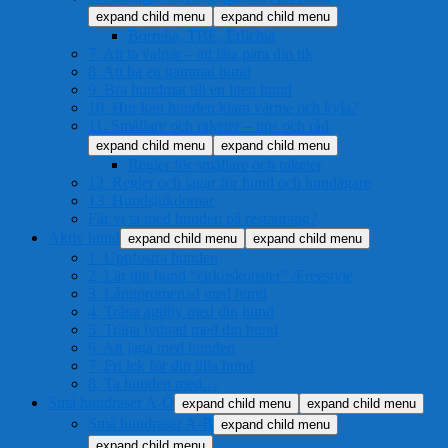
expand child menu
expand child menu
Borrelia, TBE, Erlichia
7. Att ta valpar – att låta para din tik
8. Att ha en gammal hund
9. Bra hundmat till en liten hund
10. Hur kan hunden klara värme och kyla?
11. Smällare och raketer – tips och råd
expand child menu
expand child menu
Regler för smällare och raketer
12. Regler och lagar för hund och hundägare
13. Hundsjukdomar
Får vi ta med hunden på restaurang?
Aktiv hund
expand child menu
expand child menu
1. Uppfostra hunden
2. Lär din hund “cirkuskonster” /Freestyle
3. Långpromenad med hund
4. Träna agility med din hund
5. Träna lydnad med din hund
6. Att jaga med hunden
7. Fri lek för din lilla hund
8. Ta hunden med…
Små hundraser A-Ö
expand child menu
expand child menu
Små hundraser A-B
expand child menu
expand child menu