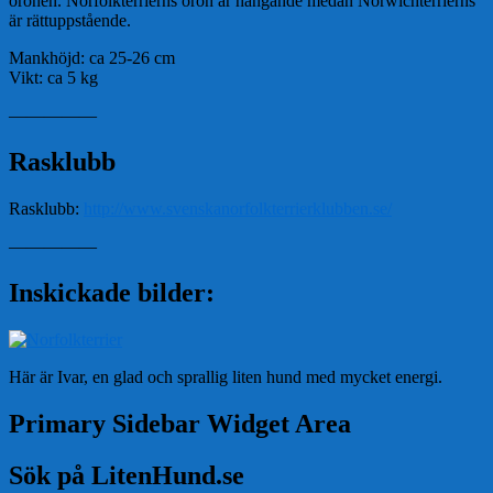
öronen. Norfolkterrierns öron är hängande medan Norwichterrierns
är rättuppstående.
Mankhöjd: ca 25-26 cm
Vikt: ca 5 kg
—————
Rasklubb
Rasklubb:
http://www.svenskanorfolkterrierklubben.se/
—————
Inskickade bilder:
Här är Ivar, en glad och sprallig liten hund med mycket energi.
Primary Sidebar Widget Area
Sök på LitenHund.se