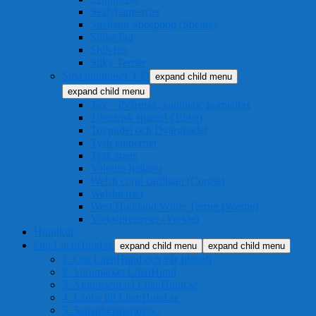
Sealyhamterrier
Shetland Sheepdog (Sheltie)
Shiba Inu
Shih tzu
Silky Terrier
Små hundraser T-Ö
expand child menu
expand child menu
Tax – dvärgtax, kanintax, normaltax
Tibetansk spaniel (Tibbe)
Toypudel och Dvärgpudel
Tysk jaktterrier
Tysk spets
Volpino Italiano
Welsh corgi cardigan (Corgie)
Welshterrier
West Highland White Terrier (Westie)
Yorkshireterrier (Yorkie)
Hundkul
Om LitenHund.se
expand child menu
expand child menu
1. Om LitenHund och vår filosofi
2. Varumärket LitenHund
3. Annonsera på LitenHund.se
4. Länka till LitenHund.se
5. Samarbetspartners..