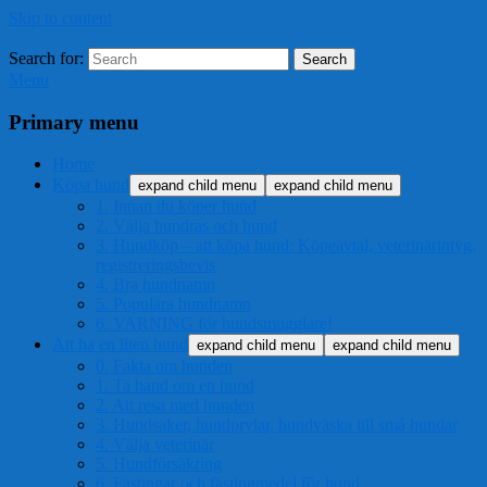
Skip to content
Search for:
Search
Menu
Primary menu
Home
Köpa hund
expand child menu
expand child menu
1. Innan du köper hund
2. Välja hundras och hund
3. Hundköp – att köpa hund: Köpeavtal, veterinärintyg,
registreringsbevis
4. Bra hundnamn
5. Populära hundnamn
6. VARNING för hundsmugglare!
Att ha en liten hund
expand child menu
expand child menu
0. Fakta om hunden
1. Ta hand om en hund
2. Att resa med hunden
3. Hundsaker, hundprylar, hundväska till små hundar
4. Välja veterinär
5. Hundförsäkring
6. Fästingar och fästingmedel för hund