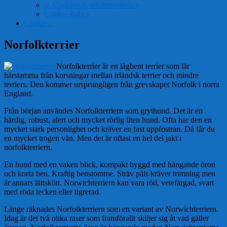
6. Cookies & sekrettesspolicy
Cookie Policy
Länkar…
Norfolkterrier
Norfolkterrier är en lågbent terrier som lär
härstamma från korsningar mellan irländsk terrier och mindre
terriers. Den kommer ursprungligen från grevskapet Norfolk i norra
England.
Från början användes Norfolkterriern som grythund. Det är en
härdig, robust, alert och mycket rörlig liten hund. Ofta har den en
mycket stark personlighet och kräver en fast uppfostran. Då får du
en mycket trogen vän. Men det är oftast en hel del jakt i
norfolkterriern.
En hund med en vaken blick, kompakt byggd med hängande öron
och korta ben. Kraftig benstomme. Sträv päls kräver trimning men
är annars lättskött. Norwichterriern kan vara röd, vetefärgad, svart
med röda tecken eller tigrerad.
Länge räknades Norfolkterriern som en variant av Norwichterriern.
Idag är det två olika raser som framförallt skiljer sig åt vad gäller