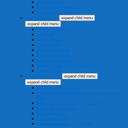
Dvärgschnauzer
(Dvärgspets) Pomeranian
Dvärgtax eller kanintax
Små hundraser E-J
expand child menu
expand child menu
Engelsk Toy Terrier
Foxterrier
Fransk bulldog
Griffon Belge
Griffon Bruxellois
Italiensk vinthund
Jack Russell Terrier
Japanese Chin (Japanese Spaniel)
Japansk Spets
Små hundraser K-M
expand child menu
expand child menu
Kanintax och dvärgtax
Kinesisk nakenhund, Chinese crested, Powder
Puff
King Charles Spaniel (Toy spaniel)
Kleinspitz / Tysk Spets
Lakelandterrier
Lancashire heeler
Långhårig moskva dvärgterrier