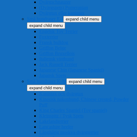
Dvärgschnauzer
(Dvärgspets) Pomeranian
Dvärgtax eller kanintax
Små hundraser E-J
expand child menu
expand child menu
Engelsk Toy Terrier
Foxterrier
Fransk bulldog
Griffon Belge
Griffon Bruxellois
Italiensk vinthund
Jack Russell Terrier
Japanese Chin (Japanese Spaniel)
Japansk Spets
Små hundraser K-M
expand child menu
expand child menu
Kanintax och dvärgtax
Kinesisk nakenhund, Chinese crested, Powder
Puff
King Charles Spaniel (Toy spaniel)
Kleinspitz / Tysk Spets
Lakelandterrier
Lancashire heeler
Långhårig moskva dvärgterrier