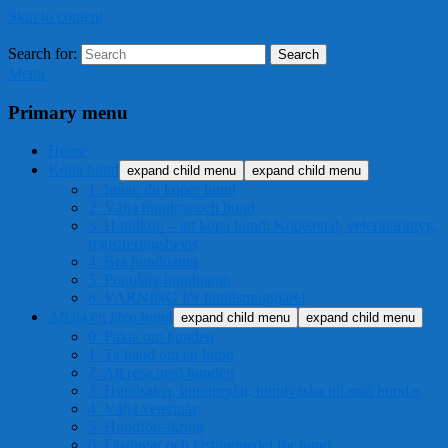
Skip to content
Search for:
Search
Menu
Primary menu
Home
Köpa hund
expand child menu
expand child menu
1. Innan du köper hund
2. Välja hundras och hund
3. Hundköp – att köpa hund: Köpeavtal, veterinärintyg,
registreringsbevis
4. Bra hundnamn
5. Populära hundnamn
6. VARNING för hundsmugglare!
Att ha en liten hund
expand child menu
expand child menu
0. Fakta om hunden
1. Ta hand om en hund
2. Att resa med hunden
3. Hundsaker, hundprylar, hundväska till små hundar
4. Välja veterinär
5. Hundförsäkring
6. Fästingar och fästingmedel för hund