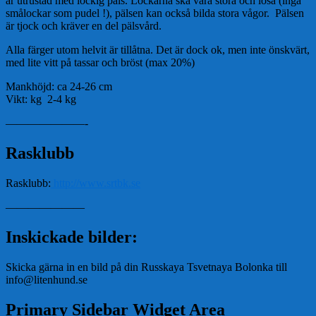
är utrustad med lockig päls. Lockarna ska vara stora och lösa (inga
smålockar som pudel !), pälsen kan också bilda stora vågor. Pälsen
är tjock och kräver en del pälsvård.
Alla färger utom helvit är tillåtna. Det är dock ok, men inte önskvärt,
med lite vitt på tassar och bröst (max 20%)
Mankhöjd: ca 24-26 cm
Vikt: kg 2-4 kg
———————-
Rasklubb
Rasklubb:
http://www.srtbk.se
———————
Inskickade bilder:
Skicka gärna in en bild på din Russkaya Tsvetnaya Bolonka till
info@litenhund.se
Primary Sidebar Widget Area