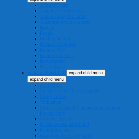
Affenpinscher
American Eskimo dog
American toy fox terrier
Australisk terrier – Aussie
Basenji
Beagle
Bedlingtonterrier
Bichon Bolognese
Bichon Frisé
Bichon Havanais
Borderterrier
Bostonterrier
Små hundraser C-D
expand child menu
expand child menu
Cairnterrier
Cavalier King Charles Spaniel
Cesky Terrier
Chihuahua
Chinese crested dog, Kinesisk nakenhund,
Powder Puff
Coton de Tulear
Dansk-svensk gårdshund
Dvärgpinscher
Dvärgpudel och Toypudel