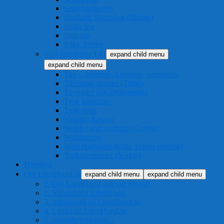
Sealyhamterrier
Shetland Sheepdog (Sheltie)
Shiba Inu
Shih tzu
Silky Terrier
Små hundraser T-Ö
expand child menu
expand child menu
Tax – dvärgtax, kanintax, normaltax
Tibetansk spaniel (Tibbe)
Toypudel och Dvärgpudel
Tysk jaktterrier
Tysk spets
Volpino Italiano
Welsh corgi cardigan (Corgie)
Welshterrier
West Highland White Terrier (Westie)
Yorkshireterrier (Yorkie)
Hundkul
Om LitenHund.se
expand child menu
expand child menu
1. Om LitenHund och vår filosofi
2. Varumärket LitenHund
3. Annonsera på LitenHund.se
4. Länka till LitenHund.se
5. Samarbetspartners..