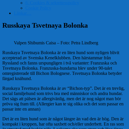
6. Cookies & sekrettesspolicy
Cookie Policy
Länkar…
Russkaya Tsvetnaya Bolonka
Valpen Shibumis Caisa – Foto: Petra Lindberg
Russkaya Tsvetnaya Bolonka är en liten hund som nyligen blivit
accepterad av Svenska Kenelklubben. Den härstammar från
Ryssland och fanns urspungligen i två varianter: Franzuska och
Tsvetnaya Bolonka. Franzuska-hundarna blev under 90-talet
omregistrerade till Bichon Bolognese. Tsvetnaya Bolonka betyder
färgad knähund.
Russkaya Tsvetnaya Bolonka är av “Bichon-typ”. Det är en trevlig,
social familjehund som trivs bra med människor och andra hundar.
Det sägs att pälsen är allergivänlig, men det är nog något man bör
pröva sig fram till. (Allergier kan te sig olika och det som passar en
passar inte en annan)
Det är en liten hund som är något längre än vad den är hög. Den är
kompakt i kroppen, har ofta saxbett och/eller underbett. En ras som