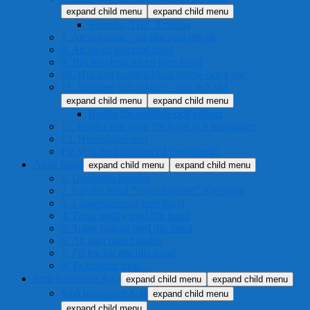
expand child menu
expand child menu
Borrelia, TBE, Erlichia
7. Att ta valpar – att låta para din tik
8. Att ha en gammal hund
9. Bra hundmat till en liten hund
10. Hur kan hunden klara värme och kyla?
11. Smällare och raketer – tips och råd
expand child menu
expand child menu
Regler för smällare och raketer
12. Regler och lagar för hund och hundägare
13. Hundsjukdomar
Får vi ta med hunden på restaurang?
Aktiv hund
expand child menu
expand child menu
1. Uppfostra hunden
2. Lär din hund “cirkuskonster” /Freestyle
3. Långpromenad med hund
4. Träna agility med din hund
5. Träna lydnad med din hund
6. Att jaga med hunden
7. Fri lek för din lilla hund
8. Ta hunden med…
Små hundraser A-Ö
expand child menu
expand child menu
Små hundraser A-B
expand child menu
expand child menu