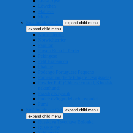
Lhasa Apso
Löwchen
Malteser
Mops
Små hundraser N-P
expand child menu
expand child menu
Norfolkterrier
Norwichterrier
Papillon
Parson Russell Terrier
Pekingese
Petit Brabançon
Phalene
Podengo Portuguese Pequeno
Pomeranian (hette tidigare Dvärgspets)
Powder Puff (Chinese crested, Kinesisk
nakenhund)
Prazsky Krysarik
Pudel: dvärgpudel och toypudel
Pumi
Små hundraser Q-S
expand child menu
expand child menu
Russkaya Tsvetnaya Bolonka
Russkiy toy
Schipperke