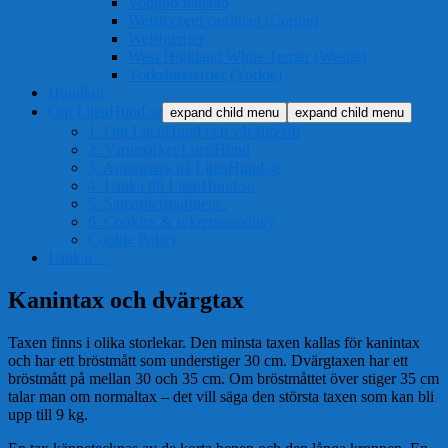
Volpino Italiano
Welsh corgi cardigan (Corgie)
Welshterrier
West Highland White Terrier (Westie)
Yorkshireterrier (Yorkie)
Hundkul
Om LitenHund.se
expand child menu
expand child menu
1. Om LitenHund och vår filosofi
2. Varumärket LitenHund
3. Annonsera på LitenHund.se
4. Länka till LitenHund.se
5. Samarbetspartners..
6. Cookies & sekrettesspolicy
Cookie Policy
Länkar…
Kanintax och dvärgtax
Taxen finns i olika storlekar. Den minsta taxen kallas för kanintax
och har ett bröstmått som understiger 30 cm. Dvärgtaxen har ett
bröstmått på mellan 30 och 35 cm. Om bröstmåttet över stiger 35 cm
talar man om normaltax – det vill säga den största taxen som kan bli
upp till 9 kg.