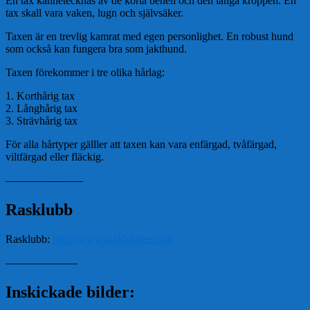
En tax kännetecknas av de korta benen och den långa kroppen. En
tax skall vara vaken, lugn och självsäker.
Taxen är en trevlig kamrat med egen personlighet. En robust hund
som också kan fungera bra som jakthund.
Taxen förekommer i tre olika hårlag:
1. Korthårig tax
2. Långhårig tax
3. Strävhårig tax
För alla hårtyper gälller att taxen kan vara enfärgad, tvåfärgad,
viltfärgad eller fläckig.
———————
Rasklubb
Rasklubb:
http://www.taxklubben.org/
——————–
Inskickade bilder: