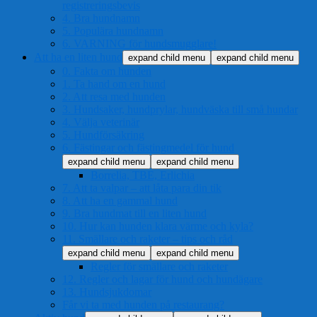
registreringsbevis
4. Bra hundnamn
5. Populära hundnamn
6. VARNING för hundsmugglare!
Att ha en liten hund
expand child menu
expand child menu
0. Fakta om hunden
1. Ta hand om en hund
2. Att resa med hunden
3. Hundsaker, hundprylar, hundväska till små hundar
4. Välja veterinär
5. Hundförsäkring
6. Fästingar och fästingmedel för hund
expand child menu
expand child menu
Borrelia, TBE, Erlichia
7. Att ta valpar – att låta para din tik
8. Att ha en gammal hund
9. Bra hundmat till en liten hund
10. Hur kan hunden klara värme och kyla?
11. Smällare och raketer – tips och råd
expand child menu
expand child menu
Regler för smällare och raketer
12. Regler och lagar för hund och hundägare
13. Hundsjukdomar
Får vi ta med hunden på restaurang?