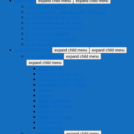
Aktiv hund
expand child menu
expand child menu
1. Uppfostra hunden
2. Lär din hund “cirkuskonster” /Freestyle
3. Långpromenad med hund
4. Träna agility med din hund
5. Träna lydnad med din hund
6. Att jaga med hunden
7. Fri lek för din lilla hund
8. Ta hunden med…
Små hundraser A-Ö
expand child menu
expand child menu
Små hundraser A-B
expand child menu
expand child menu
Affenpinscher
American Eskimo dog
American toy fox terrier
Australisk terrier – Aussie
Basenji
Beagle
Bedlingtonterrier
Bichon Bolognese
Bichon Frisé
Bichon Havanais
Borderterrier
Bostonterrier
Små hundraser C-D
expand child menu