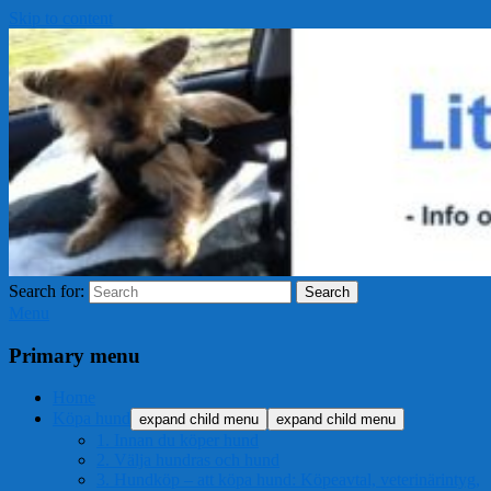
Skip to content
Search for:
Search
Menu
Primary menu
Home
Köpa hund
expand child menu
expand child menu
1. Innan du köper hund
2. Välja hundras och hund
3. Hundköp – att köpa hund: Köpeavtal, veterinärintyg,