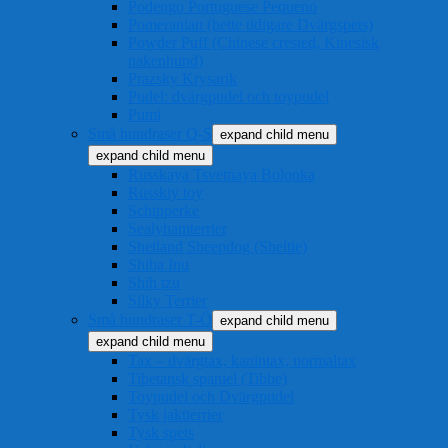
Podengo Portuguese Pequeno
Pomeranian (hette tidigare Dvärgspets)
Powder Puff (Chinese crested, Kinesisk
nakenhund)
Prazsky Krysarik
Pudel: dvärgpudel och toypudel
Pumi
Små hundraser Q-S
expand child menu
expand child menu
Russkaya Tsvetnaya Bolonka
Russkiy toy
Schipperke
Sealyhamterrier
Shetland Sheepdog (Sheltie)
Shiba Inu
Shih tzu
Silky Terrier
Små hundraser T-Ö
expand child menu
expand child menu
Tax – dvärgtax, kanintax, normaltax
Tibetansk spaniel (Tibbe)
Toypudel och Dvärgpudel
Tysk jaktterrier
Tysk spets