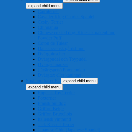
expand child menu
Cairnterrier
Cavalier King Charles Spaniel
Cesky Terrier
Chihuahua
Chinese crested dog, Kinesisk nakenhund,
Powder Puff
Coton de Tulear
Dansk-svensk gårdshund
Dvärgpinscher
Dvärgpudel och Toypudel
Dvärgschnauzer
(Dvärgspets) Pomeranian
Dvärgtax eller kanintax
Små hundraser E-J
expand child menu
expand child menu
Engelsk Toy Terrier
Foxterrier
Fransk bulldog
Griffon Belge
Griffon Bruxellois
Italiensk vinthund
Jack Russell Terrier
Japanese Chin (Japanese Spaniel)