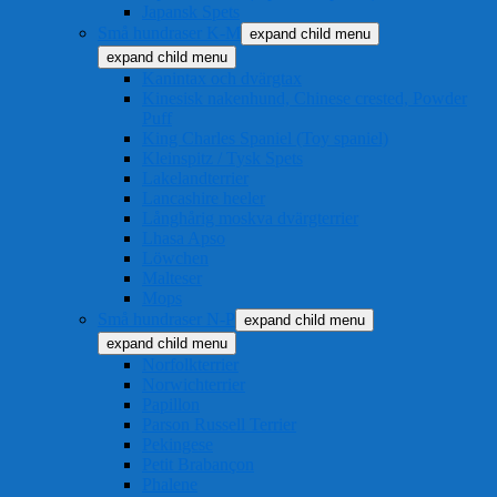
Japansk Spets
Små hundraser K-M
expand child menu
expand child menu
Kanintax och dvärgtax
Kinesisk nakenhund, Chinese crested, Powder
Puff
King Charles Spaniel (Toy spaniel)
Kleinspitz / Tysk Spets
Lakelandterrier
Lancashire heeler
Långhårig moskva dvärgterrier
Lhasa Apso
Löwchen
Malteser
Mops
Små hundraser N-P
expand child menu
expand child menu
Norfolkterrier
Norwichterrier
Papillon
Parson Russell Terrier
Pekingese
Petit Brabançon
Phalene