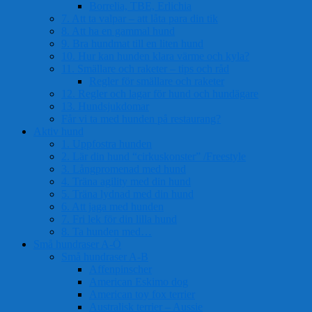
Borrelia, TBE, Erlichia
7. Att ta valpar – att låta para din tik
8. Att ha en gammal hund
9. Bra hundmat till en liten hund
10. Hur kan hunden klara värme och kyla?
11. Smällare och raketer – tips och råd
Regler för smällare och raketer
12. Regler och lagar för hund och hundägare
13. Hundsjukdomar
Får vi ta med hunden på restaurang?
Aktiv hund
1. Uppfostra hunden
2. Lär din hund “cirkuskonster” /Freestyle
3. Långpromenad med hund
4. Träna agility med din hund
5. Träna lydnad med din hund
6. Att jaga med hunden
7. Fri lek för din lilla hund
8. Ta hunden med…
Små hundraser A-Ö
Små hundraser A-B
Affenpinscher
American Eskimo dog
American toy fox terrier
Australisk terrier – Aussie