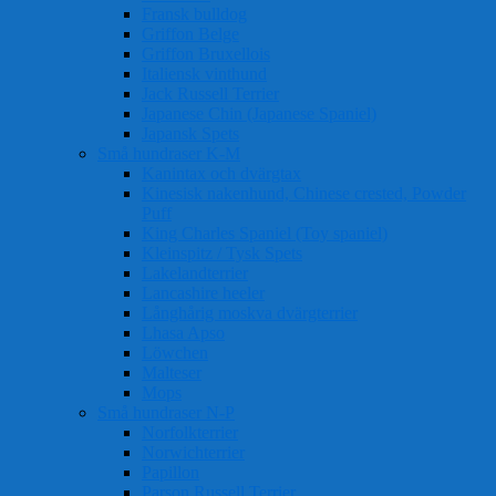
Fransk bulldog
Griffon Belge
Griffon Bruxellois
Italiensk vinthund
Jack Russell Terrier
Japanese Chin (Japanese Spaniel)
Japansk Spets
Små hundraser K-M
Kanintax och dvärgtax
Kinesisk nakenhund, Chinese crested, Powder
Puff
King Charles Spaniel (Toy spaniel)
Kleinspitz / Tysk Spets
Lakelandterrier
Lancashire heeler
Långhårig moskva dvärgterrier
Lhasa Apso
Löwchen
Malteser
Mops
Små hundraser N-P
Norfolkterrier
Norwichterrier
Papillon
Parson Russell Terrier