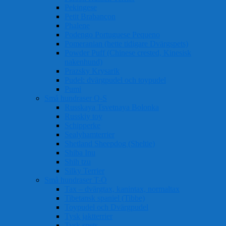
Pekingese
Petit Brabançon
Phalene
Podengo Portuguese Pequeno
Pomeranian (hette tidigare Dvärgspets)
Powder Puff (Chinese crested, Kinesisk
nakenhund)
Prazsky Krysarik
Pudel: dvärgpudel och toypudel
Pumi
Små hundraser Q-S
Russkaya Tsvetnaya Bolonka
Russkiy toy
Schipperke
Sealyhamterrier
Shetland Sheepdog (Sheltie)
Shiba Inu
Shih tzu
Silky Terrier
Små hundraser T-Ö
Tax – dvärgtax, kanintax, normaltax
Tibetansk spaniel (Tibbe)
Toypudel och Dvärgpudel
Tysk jaktterrier
Tysk spets