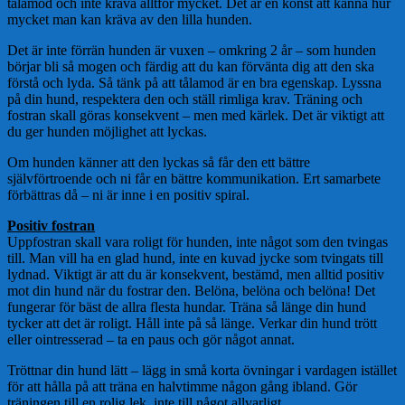
tålamod och inte kräva alltför mycket. Det är en konst att känna hur
mycket man kan kräva av den lilla hunden.
Det är inte förrän hunden är vuxen – omkring 2 år – som hunden
börjar bli så mogen och färdig att du kan förvänta dig att den ska
förstå och lyda. Så tänk på att tålamod är en bra egenskap. Lyssna
på din hund, respektera den och ställ rimliga krav. Träning och
fostran skall göras konsekvent – men med kärlek. Det är viktigt att
du ger hunden möjlighet att lyckas.
Om hunden känner att den lyckas så får den ett bättre
självförtroende och ni får en bättre kommunikation. Ert samarbete
förbättras då – ni är inne i en positiv spiral.
Positiv fostran
Uppfostran
skall vara roligt för hunden, inte något som den tvingas
till. Man vill ha en glad hund, inte en kuvad jycke som tvingats till
lydnad. Viktigt är att du är konsekvent, bestämd, men alltid positiv
mot din hund när du fostrar den. Belöna, belöna och belöna! Det
fungerar för bäst de allra flesta hundar. Träna så länge din hund
tycker att det är roligt. Håll inte på så länge. Verkar din hund trött
eller ointresserad – ta en paus och gör något annat.
Tröttnar din hund lätt – lägg in små korta övningar i vardagen istället
för att hålla på att träna en halvtimme någon gång ibland. Gör
träningen till en rolig lek, inte till något allvarligt.