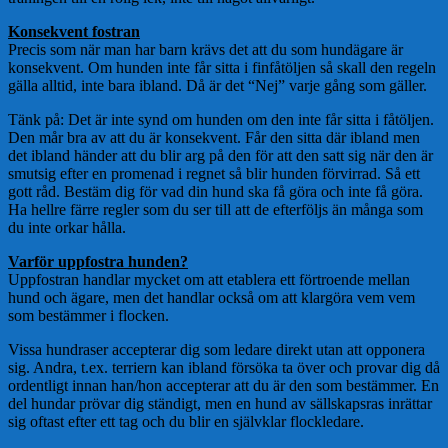
Konsekvent fostran
Precis som när man har barn krävs det att du som hundägare är
konsekvent. Om hunden inte får sitta i finfåtöljen så skall den regeln
gälla alltid, inte bara ibland. Då är det “Nej” varje gång som gäller.
Tänk på: Det är inte synd om hunden om den inte får sitta i fåtöljen.
Den mår bra av att du är konsekvent. Får den sitta där ibland men
det ibland händer att du blir arg på den för att den satt sig när den är
smutsig efter en promenad i regnet så blir hunden förvirrad. Så ett
gott råd. Bestäm dig för vad din hund ska få göra och inte få göra.
Ha hellre färre regler som du ser till att de efterföljs än många som
du inte orkar hålla.
Varför uppfostra hunden?
Uppfostran handlar mycket om att etablera ett förtroende mellan
hund och ägare, men det handlar också om att klargöra vem vem
som bestämmer i flocken.
Vissa hundraser accepterar dig som ledare direkt utan att opponera
sig. Andra, t.ex. terriern kan ibland försöka ta över och provar dig då
ordentligt innan han/hon accepterar att du är den som bestämmer. En
del hundar prövar dig ständigt, men en hund av sällskapsras inrättar
sig oftast efter ett tag och du blir en självklar flockledare.