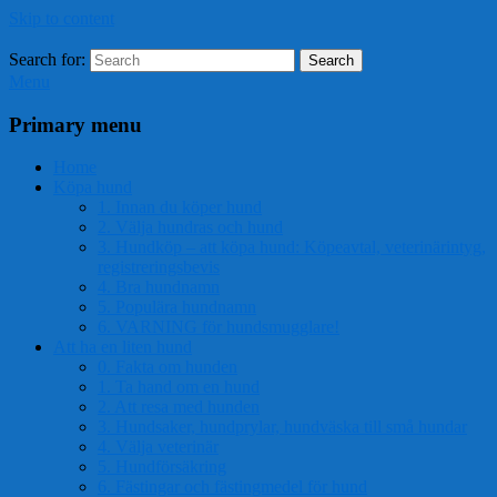
Skip to content
Search for:
Search
Menu
Primary menu
Home
Köpa hund
1. Innan du köper hund
2. Välja hundras och hund
3. Hundköp – att köpa hund: Köpeavtal, veterinärintyg,
registreringsbevis
4. Bra hundnamn
5. Populära hundnamn
6. VARNING för hundsmugglare!
Att ha en liten hund
0. Fakta om hunden
1. Ta hand om en hund
2. Att resa med hunden
3. Hundsaker, hundprylar, hundväska till små hundar
4. Välja veterinär
5. Hundförsäkring
6. Fästingar och fästingmedel för hund