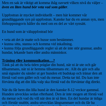
Men e
n sak är viktigt att komma ihåg oavsett vilken nivå du väljer –
även en liten hund bör veta vad som gäller
.
Uppfostran är mycket individuellt – men här kommer vår
grundläggande syn på uppfostran. Kanske har du en annan syn, men
förhoppningsvis håller du med om en del av vårt synsätt.
En hund som är väluppfostrad bör
• veta att det är matte och husse som bestämmer.
• kunna sitta, stanna och komma vid inkallning.
• kunna följa grundläggande regler så att de inte stör grannar, andra
hundar, lekande barn eller andra människor.
Träning eller kommunikation…?
Tänk på att du hela tiden präglar din hund, när ni är ute och går
tillsammans, när ni är hemma tillsammans etc. Allt du gör och alla
små signaler du sänder ut ger hunden ett budskap och tränar den att
förstå vad som gäller och vad du menar. Detta tar tid. Du kan inte
förvänta dig att din lilla valp ska förstå vad du förväntar dig direkt.
När du får hem din lilla hund är den kanske 8-12 veckor gammal.
Hunden utvecklas sedan efterhand. Den är inte mogen att förstå vad
du menar och vad du vill när den är så liten. En del hundar är tidiga
och förstår snabbt, andra utvecklas långsammare och du får ha