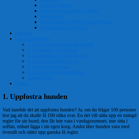
Volpino Italiano
Welsh corgi cardigan (Corgie)
Welshterrier
West Highland White Terrier (Westie)
Yorkshireterrier (Yorkie)
Hundkul
Om LitenHund.se
1. Om LitenHund och vår filosofi
2. Varumärket LitenHund
3. Annonsera på LitenHund.se
4. Länka till LitenHund.se
5. Samarbetspartners..
6. Cookies & sekrettesspolicy
Cookie Policy
Länkar…
1. Uppfostra hunden
Vad innebär det att uppfostra hunden? Ja, om du frågar 100 personer
tror jag att du skulle få 100 olika svar. En del vill sätta upp en mängd
regler för sin hund; den får inte vara i vardagsrummet, inte sitta i
soffan, enbart ligga i sin egen korg. Andra låter hunden vara med
överallt och sätter upp ganska få regler.