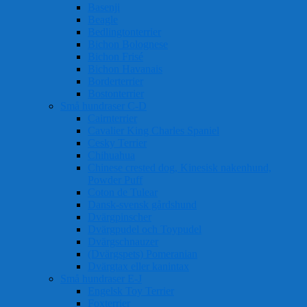
Basenji
Beagle
Bedlingtonterrier
Bichon Bolognese
Bichon Frisé
Bichon Havanais
Borderterrier
Bostonterrier
Små hundraser C-D
Cairnterrier
Cavalier King Charles Spaniel
Cesky Terrier
Chihuahua
Chinese crested dog, Kinesisk nakenhund,
Powder Puff
Coton de Tulear
Dansk-svensk gårdshund
Dvärgpinscher
Dvärgpudel och Toypudel
Dvärgschnauzer
(Dvärgspets) Pomeranian
Dvärgtax eller kanintax
Små hundraser E-J
Engelsk Toy Terrier
Foxterrier