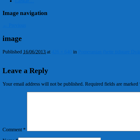
Länkar…
Image navigation
← Previous
image
Published
16/06/2013
at
426 × 640
in
Pomeranian (hette tidigare Dvä
Leave a Reply
Your email address will not be published.
Required fields are marked
Comment
*