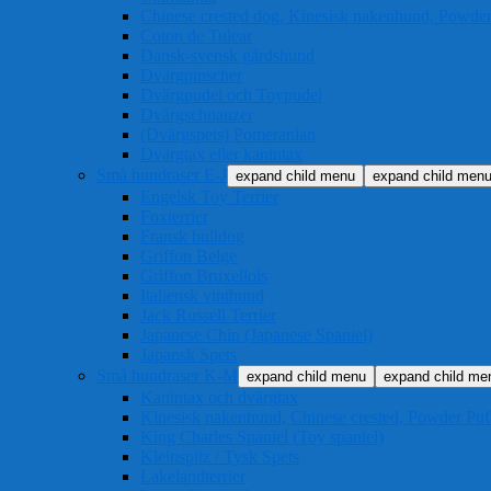
Chinese crested dog, Kinesisk nakenhund, Powder
Coton de Tulear
Dansk-svensk gårdshund
Dvärgpinscher
Dvärgpudel och Toypudel
Dvärgschnauzer
(Dvärgspets) Pomeranian
Dvärgtax eller kanintax
Små hundraser E-J
expand child menu
expand child men
Engelsk Toy Terrier
Foxterrier
Fransk bulldog
Griffon Belge
Griffon Bruxellois
Italiensk vinthund
Jack Russell Terrier
Japanese Chin (Japanese Spaniel)
Japansk Spets
Små hundraser K-M
expand child menu
expand child me
Kanintax och dvärgtax
Kinesisk nakenhund, Chinese crested, Powder Puf
King Charles Spaniel (Toy spaniel)
Kleinspitz / Tysk Spets
Lakelandterrier