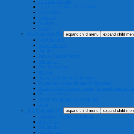
Lancashire heeler
Långhårig moskva dvärgterrier
Lhasa Apso
Löwchen
Malteser
Mops
Små hundraser N-P
expand child menu
expand child men
Norfolkterrier
Norwichterrier
Papillon
Parson Russell Terrier
Pekingese
Petit Brabançon
Phalene
Podengo Portuguese Pequeno
Pomeranian (hette tidigare Dvärgspets)
Powder Puff (Chinese crested, Kinesisk nakenhun
Prazsky Krysarik
Pudel: dvärgpudel och toypudel
Pumi
Små hundraser Q-S
expand child menu
expand child men
Russkaya Tsvetnaya Bolonka
Russkiy toy
Schipperke
Sealyhamterrier