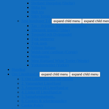
Shetland Sheepdog (Sheltie)
Shiba Inu
Shih tzu
Silky Terrier
Små hundraser T-Ö
expand child menu
expand child men
Tax – dvärgtax, kanintax, normaltax
Tibetansk spaniel (Tibbe)
Toypudel och Dvärgpudel
Tysk jaktterrier
Tysk spets
Volpino Italiano
Welsh corgi cardigan (Corgie)
Welshterrier
West Highland White Terrier (Westie)
Yorkshireterrier (Yorkie)
Hundkul
Om LitenHund.se
expand child menu
expand child menu
1. Om LitenHund och vår filosofi
2. Varumärket LitenHund
3. Annonsera på LitenHund.se
4. Länka till LitenHund.se
5. Samarbetspartners..
6. Cookies & sekrettesspolicy
Cookie Policy