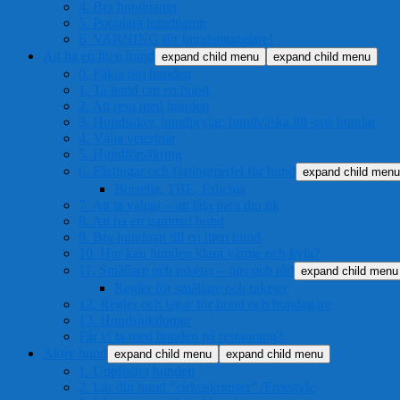
4. Bra hundnamn
5. Populära hundnamn
6. VARNING för hundsmugglare!
Att ha en liten hund
expand child menu
expand child menu
0. Fakta om hunden
1. Ta hand om en hund
2. Att resa med hunden
3. Hundsaker, hundprylar, hundväska till små hundar
4. Välja veterinär
5. Hundförsäkring
6. Fästingar och fästingmedel för hund
expand child menu
Borrelia, TBE, Erlichia
7. Att ta valpar – att låta para din tik
8. Att ha en gammal hund
9. Bra hundmat till en liten hund
10. Hur kan hunden klara värme och kyla?
11. Smällare och raketer – tips och råd
expand child menu
Regler för smällare och raketer
12. Regler och lagar för hund och hundägare
13. Hundsjukdomar
Får vi ta med hunden på restaurang?
Aktiv hund
expand child menu
expand child menu
1. Uppfostra hunden
2. Lär din hund “cirkuskonster” /Freestyle