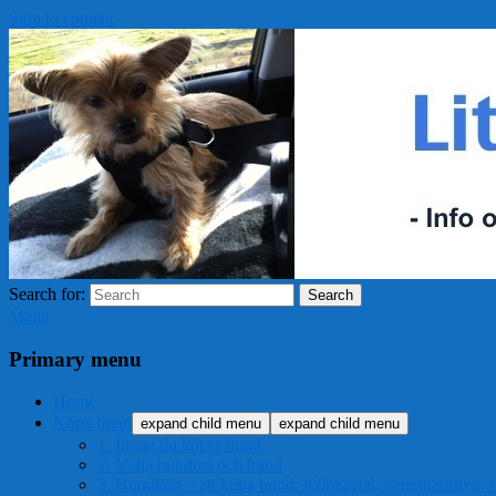
Skip to content
Search for:
Search
Menu
Primary menu
Home
Köpa hund
expand child menu
expand child menu
1. Innan du köper hund
2. Välja hundras och hund
3. Hundköp – att köpa hund: Köpeavtal, veterinärintyg, r