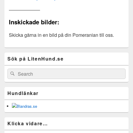
——————–
Inskickade bilder:
Skicka gärna in en bild på din Pomeranian till oss.
Primary
Sök på LitenHund.se
Sidebar
Widget
Area
Search
Search
for:
Hundlänkar
Klicka vidare…