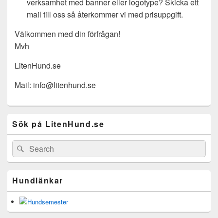
verksamhet med banner eller logotype? Skicka ett
mail till oss så återkommer vi med prisuppgift.
Välkommen med din förfrågan!
Mvh
LitenHund.se
Mail: info@litenhund.se
Primary
Sök på LitenHund.se
Sidebar
Widget
Area
Search
Search
for:
Hundlänkar