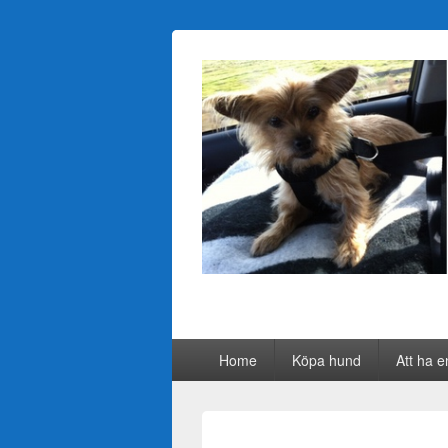
Primary
Home
Köpa hund
Att ha e
menu