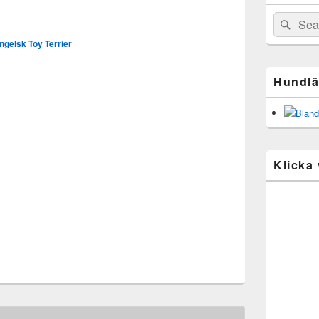
Widget
navigation
Area
Search
Sear
for:
ngelsk Toy Terrier
Hundlä
Klicka