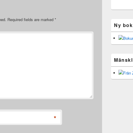
hed.
Required fields are marked
*
Ny bok
Mänskli
*