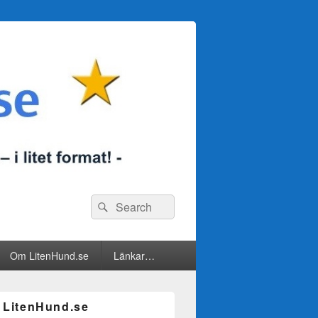
Search
Search
for:
Om LitenHund.se
Länkar…
 LitenHund.se