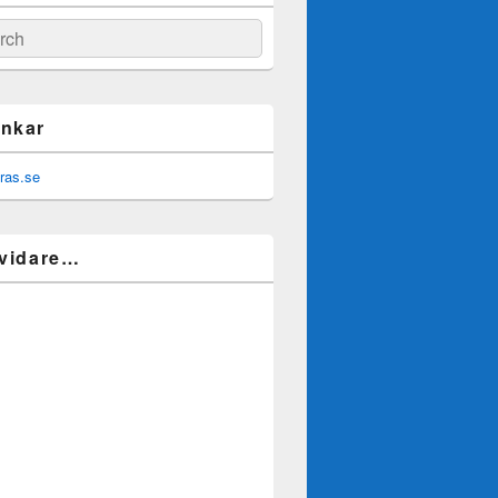
ch
nkar
 vidare…