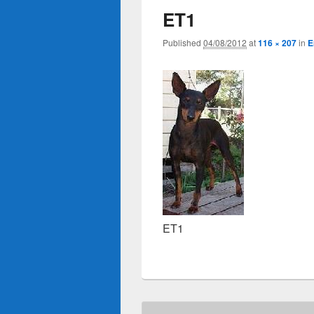
ET1
Published
04/08/2012
at
116 × 207
in
E
ET1