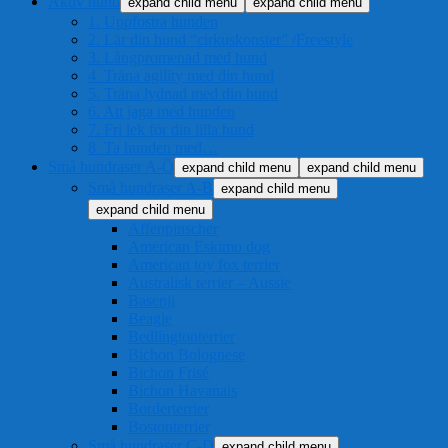
Aktiv hund
expand child menu
expand child menu
1. Uppfostra hunden
2. Lär din hund “cirkuskonster” /Freestyle
3. Långpromenad med hund
4. Träna agility med din hund
5. Träna lydnad med din hund
6. Att jaga med hunden
7. Fri lek för din lilla hund
8. Ta hunden med…
Små hundraser A-Ö
expand child menu
expand child menu
Små hundraser A-B
expand child menu
expand child menu
Affenpinscher
American Eskimo dog
American toy fox terrier
Australisk terrier – Aussie
Basenji
Beagle
Bedlingtonterrier
Bichon Bolognese
Bichon Frisé
Bichon Havanais
Borderterrier
Bostonterrier
Små hundraser C-D
expand child menu