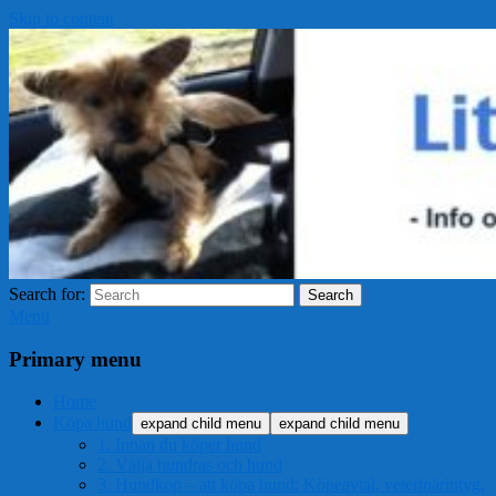
Skip to content
Search for:
Search
Menu
Primary menu
Home
Köpa hund
expand child menu
expand child menu
1. Innan du köper hund
2. Välja hundras och hund
3. Hundköp – att köpa hund: Köpeavtal, veterinärintyg,