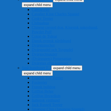
expand child menu
Cairnterrier
Cavalier King Charles Spaniel
Cesky Terrier
Chihuahua
Chinese crested dog, Kinesisk nakenhund,
Powder Puff
Coton de Tulear
Dansk-svensk gårdshund
Dvärgpinscher
Dvärgpudel och Toypudel
Dvärgschnauzer
(Dvärgspets) Pomeranian
Dvärgtax eller kanintax
Små hundraser E-J
expand child menu
expand child menu
Engelsk Toy Terrier
Foxterrier
Fransk bulldog
Griffon Belge
Griffon Bruxellois
Italiensk vinthund
Jack Russell Terrier
Japanese Chin (Japanese Spaniel)