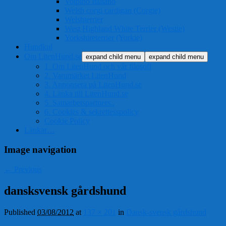
Volpino Italiano
Welsh corgi cardigan (Corgie)
Welshterrier
West Highland White Terrier (Westie)
Yorkshireterrier (Yorkie)
Hundkul
Om LitenHund.se
expand child menu
expand child menu
1. Om LitenHund och vår filosofi
2. Varumärket LitenHund
3. Annonsera på LitenHund.se
4. Länka till LitenHund.se
5. Samarbetspartners..
6. Cookies & sekrettesspolicy
Cookie Policy
Länkar…
Image navigation
← Previous
dansksvensk gårdshund
Published
03/08/2012
at
137 × 201
in
Dansk-svensk gårdshund