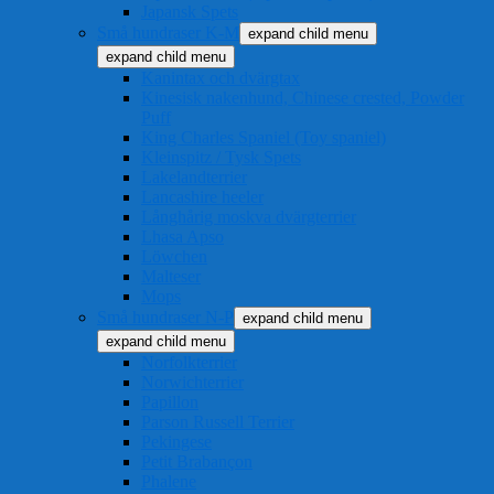
Japansk Spets
Små hundraser K-M
expand child menu
expand child menu
Kanintax och dvärgtax
Kinesisk nakenhund, Chinese crested, Powder
Puff
King Charles Spaniel (Toy spaniel)
Kleinspitz / Tysk Spets
Lakelandterrier
Lancashire heeler
Långhårig moskva dvärgterrier
Lhasa Apso
Löwchen
Malteser
Mops
Små hundraser N-P
expand child menu
expand child menu
Norfolkterrier
Norwichterrier
Papillon
Parson Russell Terrier
Pekingese
Petit Brabançon
Phalene