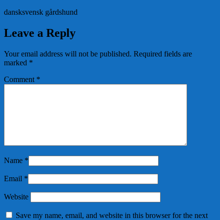
dansksvensk gårdshund
Leave a Reply
Your email address will not be published.
Required fields are
marked
*
Comment
*
Name
*
Email
*
Website
Save my name, email, and website in this browser for the next