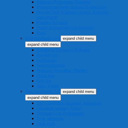
Podengo Portuguese Pequeno
Pomeranian (hette tidigare Dvärgspets)
Powder Puff (Chinese crested, Kinesisk
nakenhund)
Prazsky Krysarik
Pudel: dvärgpudel och toypudel
Pumi
Små hundraser Q-S
expand child menu
expand child menu
Russkaya Tsvetnaya Bolonka
Russkiy toy
Schipperke
Sealyhamterrier
Shetland Sheepdog (Sheltie)
Shiba Inu
Shih tzu
Silky Terrier
Små hundraser T-Ö
expand child menu
expand child menu
Tax – dvärgtax, kanintax, normaltax
Tibetansk spaniel (Tibbe)
Toypudel och Dvärgpudel
Tysk jaktterrier
Tysk spets