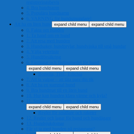
registreringsbevis
4. Bra hundnamn
5. Populära hundnamn
6. VARNING för hundsmugglare!
Att ha en liten hund
expand child menu
expand child menu
0. Fakta om hunden
1. Ta hand om en hund
2. Att resa med hunden
3. Hundsaker, hundprylar, hundväska till små hundar
4. Välja veterinär
5. Hundförsäkring
6. Fästingar och fästingmedel för hund
expand child menu
expand child menu
Borrelia, TBE, Erlichia
7. Att ta valpar – att låta para din tik
8. Att ha en gammal hund
9. Bra hundmat till en liten hund
10. Hur kan hunden klara värme och kyla?
11. Smällare och raketer – tips och råd
expand child menu
expand child menu
Regler för smällare och raketer
12. Regler och lagar för hund och hundägare
13. Hundsjukdomar
Får vi ta med hunden på restaurang?