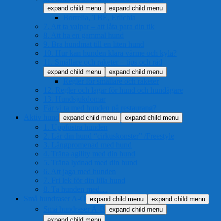
expand child menu
expand child menu
Borrelia, TBE, Erlichia
7. Att ta valpar – att låta para din tik
8. Att ha en gammal hund
9. Bra hundmat till en liten hund
10. Hur kan hunden klara värme och kyla?
11. Smällare och raketer – tips och råd
expand child menu
expand child menu
Regler för smällare och raketer
12. Regler och lagar för hund och hundägare
13. Hundsjukdomar
Får vi ta med hunden på restaurang?
Aktiv hund
expand child menu
expand child menu
1. Uppfostra hunden
2. Lär din hund “cirkuskonster” /Freestyle
3. Långpromenad med hund
4. Träna agility med din hund
5. Träna lydnad med din hund
6. Att jaga med hunden
7. Fri lek för din lilla hund
8. Ta hunden med…
Små hundraser A-Ö
expand child menu
expand child menu
Små hundraser A-B
expand child menu
expand child menu