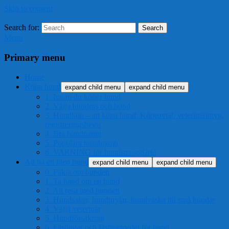
Skip to content
Search for:
Search
Menu
Primary menu
Home
Köpa hund
expand child menu
expand child menu
1. Innan du köper hund
2. Välja hundras och hund
3. Hundköp – att köpa hund: Köpeavtal, veterinärintyg,
registreringsbevis
4. Bra hundnamn
5. Populära hundnamn
6. VARNING för hundsmugglare!
Att ha en liten hund
expand child menu
expand child menu
0. Fakta om hunden
1. Ta hand om en hund
2. Att resa med hunden
3. Hundsaker, hundprylar, hundväska till små hundar
4. Välja veterinär
5. Hundförsäkring
6. Fästingar och fästingmedel för hund