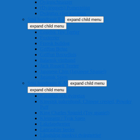
Dvärgschnauzer
(Dvärgspets) Pomeranian
Dvärgtax eller kanintax
Små hundraser E-J
expand child menu
expand child menu
Engelsk Toy Terrier
Foxterrier
Fransk bulldog
Griffon Belge
Griffon Bruxellois
Italiensk vinthund
Jack Russell Terrier
Japanese Chin (Japanese Spaniel)
Japansk Spets
Små hundraser K-M
expand child menu
expand child menu
Kanintax och dvärgtax
Kinesisk nakenhund, Chinese crested, Powder
Puff
King Charles Spaniel (Toy spaniel)
Kleinspitz / Tysk Spets
Lakelandterrier
Lancashire heeler
Långhårig moskva dvärgterrier