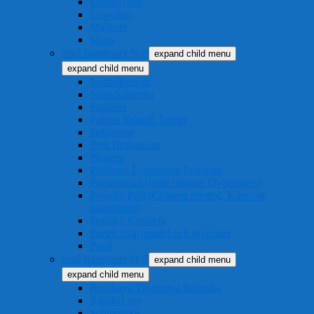
Lhasa Apso
Löwchen
Malteser
Mops
Små hundraser N-P
expand child menu
expand child menu
Norfolkterrier
Norwichterrier
Papillon
Parson Russell Terrier
Pekingese
Petit Brabançon
Phalene
Podengo Portuguese Pequeno
Pomeranian (hette tidigare Dvärgspets)
Powder Puff (Chinese crested, Kinesisk
nakenhund)
Prazsky Krysarik
Pudel: dvärgpudel och toypudel
Pumi
Små hundraser Q-S
expand child menu
expand child menu
Russkaya Tsvetnaya Bolonka
Russkiy toy
Schipperke