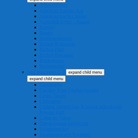
Affenpinscher
American Eskimo dog
American toy fox terrier
Australisk terrier – Aussie
Basenji
Beagle
Bedlingtonterrier
Bichon Bolognese
Bichon Frisé
Bichon Havanais
Borderterrier
Bostonterrier
Små hundraser C-D
expand child menu
expand child menu
Cairnterrier
Cavalier King Charles Spaniel
Cesky Terrier
Chihuahua
Chinese crested dog, Kinesisk nakenhund,
Powder Puff
Coton de Tulear
Dansk-svensk gårdshund
Dvärgpinscher
Dvärgpudel och Toypudel