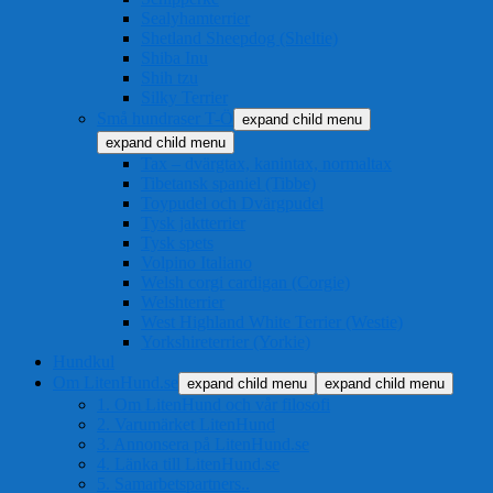
Sealyhamterrier
Shetland Sheepdog (Sheltie)
Shiba Inu
Shih tzu
Silky Terrier
Små hundraser T-Ö
expand child menu
expand child menu
Tax – dvärgtax, kanintax, normaltax
Tibetansk spaniel (Tibbe)
Toypudel och Dvärgpudel
Tysk jaktterrier
Tysk spets
Volpino Italiano
Welsh corgi cardigan (Corgie)
Welshterrier
West Highland White Terrier (Westie)
Yorkshireterrier (Yorkie)
Hundkul
Om LitenHund.se
expand child menu
expand child menu
1. Om LitenHund och vår filosofi
2. Varumärket LitenHund
3. Annonsera på LitenHund.se
4. Länka till LitenHund.se
5. Samarbetspartners..