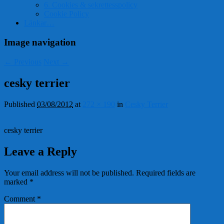
6. Cookies & sekrettesspolicy
Cookie Policy
Länkar…
Image navigation
← Previous
Next →
cesky terrier
Published
03/08/2012
at
272 × 190
in
Cesky Terrier
cesky terrier
Leave a Reply
Your email address will not be published.
Required fields are
marked
*
Comment
*